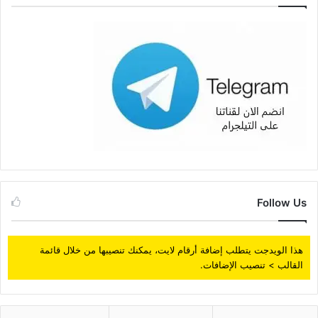
Follow Us
هذا الويدجت يتطلب إضافة أرقام لايت، يمكنك تنصيبها من خلال قائمة
القالب > تنصيب الإضافات.