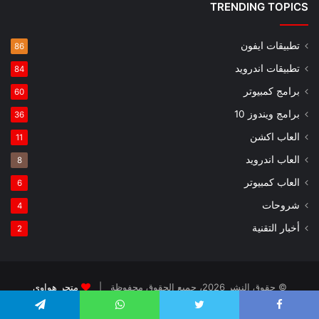
TRENDING TOPICS
تطبيقات ايفون
86
تطبيقات اندرويد
84
برامج كمبيوتر
60
برامج ويندوز 10
36
العاب اكشن
11
العاب اندرويد
8
العاب كمبيوتر
6
شروحات
4
أخبار التقنية
2
© حقوق النشر 2026، جميع الحقوق محفوظة |
متجر هواوي
الرئيسية
عن
فريق العمل
تطبيقات ايفون
العاب اطفال
Telegram
WhatsApp
Twitter
Faceboo