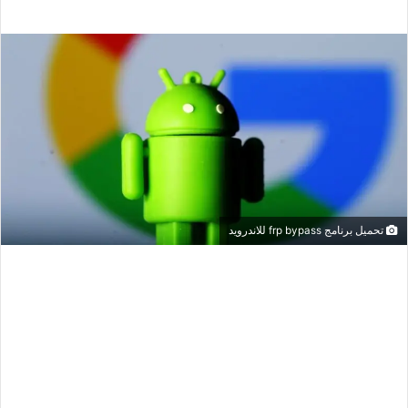
تحميل برنامج frp bypass للاندرويد