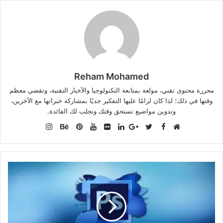
Reham Mohamed
محررة محتوى تقني، مولعة بمتابعة التكنولوجيا والآخبار التقنية، وتقضي معظم
وقتها في ذلك؛ لذا كان لزامًا عليها التفكير جديًا بمشاركة خبراتها مع الآخرين،
وتدوين مواضيع تستحق وقتك وتجلب لك الفائدة.
Instagram
Facebook
موقع
Twitter
Google+
صور
LinkedIn
YouTube
Pinterest
Behance
الويب
من
فليكر