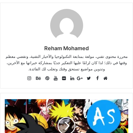
Reham Mohamed
محررة محتوى تقني، مولعة بمتابعة التكنولوجيا والآخبار التقنية، وتقضي معظم
وقتها في ذلك؛ لذا كان لزامًا عليها التفكير جديًا بمشاركة خبراتها مع الآخرين،
وتدوين مواضيع تستحق وقتك وتجلب لك الفائدة.
Instagram
Facebook
موقع
Twitter
Google+
صور
LinkedIn
YouTube
Pinterest
Behance
الويب
من
فليكر