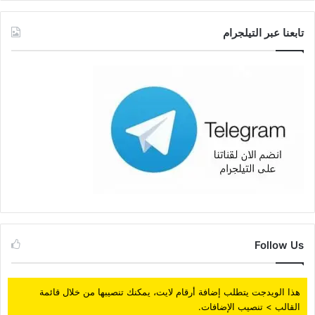
تابعنا عبر التيلجرام
Follow Us
هذا الويدجت يتطلب إضافة أرقام لايت، يمكنك تنصيبها من خلال قائمة
القالب > تنصيب الإضافات.