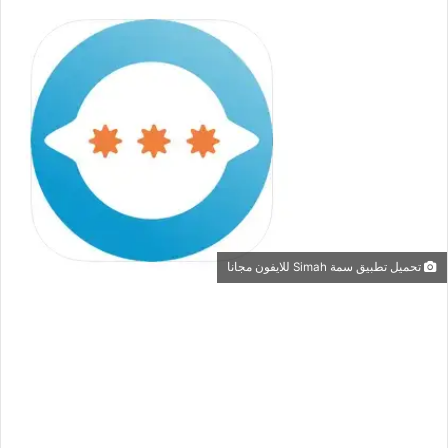
تحميل تطبيق سمة Simah للايفون مجانا