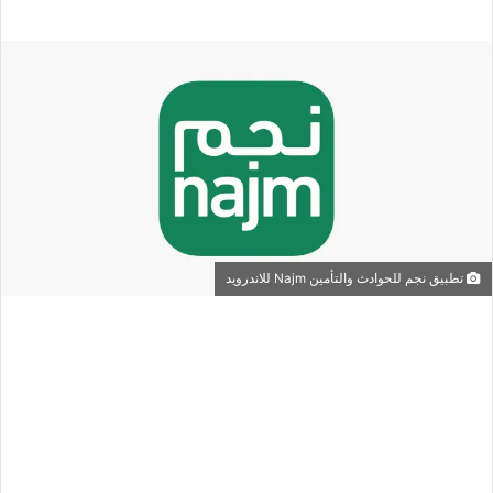
تطبيق نجم للحوادث والتأمين Najm للاندرويد