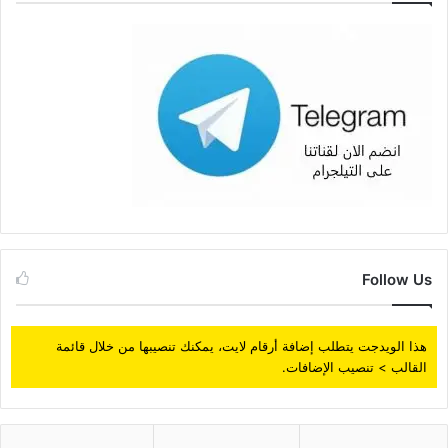
Follow Us
هذا الويدجت يتطلب إضافة أرقام لايت، يمكنك تنصيبها من خلال قائمة
القالب > تنصيب الإضافات.