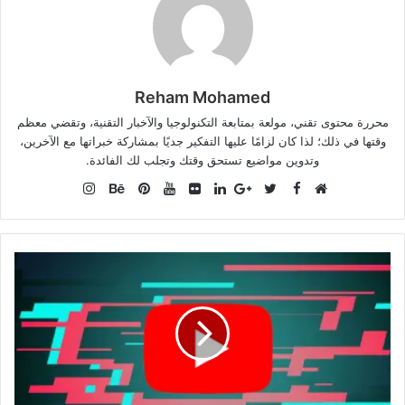
Reham Mohamed
محررة محتوى تقني، مولعة بمتابعة التكنولوجيا والآخبار التقنية، وتقضي معظم
وقتها في ذلك؛ لذا كان لزامًا عليها التفكير جديًا بمشاركة خبراتها مع الآخرين،
وتدوين مواضيع تستحق وقتك وتجلب لك الفائدة.
Instagram
Facebook
موقع
Twitter
Google+
صور
LinkedIn
YouTube
Pinterest
Behance
الويب
من
فليكر