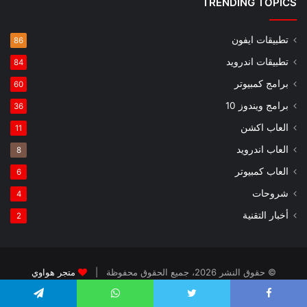
TRENDING TOPICS
تطبيقات ايفون
86
تطبيقات اندرويد
84
برامج كمبيوتر
60
برامج ويندوز 10
36
العاب اكشن
11
العاب اندرويد
8
العاب كمبيوتر
6
شروحات
4
أخبار التقنية
2
© حقوق النشر 2026، جميع الحقوق محفوظة |
متجر هواوي
الرئيسية
عن
فريق العمل
تطبيقات ايفون
العاب اطفال
Telegram
WhatsApp
Twitter
Faceboo