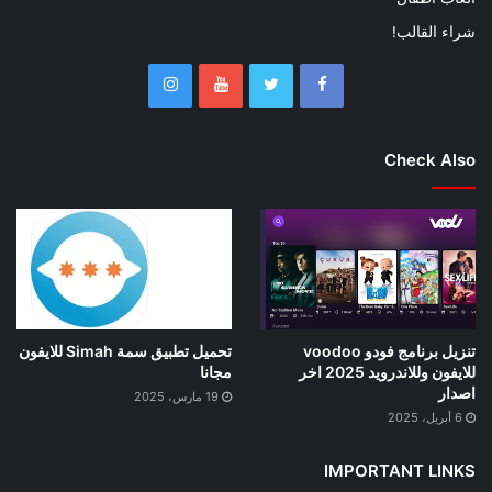
شراء القالب!
Check Also
تنزيل برنامج فودو voodoo
تحميل تطبيق سمة Simah للايفون
للايفون وللاندرويد 2025 اخر
مجانا
اصدار
19 مارس، 2025
6 أبريل، 2025
IMPORTANT LINKS