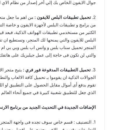
جوال الايفون الخاص بك إلي أخر إصدار من نظام الاي ا
2.
تحميل تطبيقات البلص للايفون :
من اهم ما جعل متجر ا
من برامج و تطبيقات البلس لأجهزة الايفون و خاصة الت
الكثير من مستخدمي تطبيقات الهواتف الذكية، فبعد ق
البلس للايفون والتي يمنحها لك المتجر، وتستطيع ان ت
المتجر تحميل سناب بلس و واتس اب بلس وبي بي ام وإ
والتي لن تكون فى حاجة إلى عمل جيلبريك على هاتفك 
3.
تحميل التطبيقات المدفوعة فور فري :
يتيح متجر الا
الجوالات الذكية ان يقوموا بـ تحميل كافة الالعاب وال
تقوم بدفع أى أموال مقابل الحصول على التطبيق او الل
الذي جعل للتطبيق شعبية كبيرة في جميع أنحاء العالم .
الإضافات الجديدة في التحديث الجديد من برنامج الارنب توتو
1. التصنيف : قسم خاص سوف تجده فى واجهة المتجر 
التطبيقات وقسم في الاخير يحتوي على افضل محتويات 