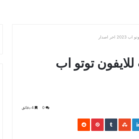
اخر اصدار
للايفون توتو اب
0
4 دقائق
Pinterest
LinkedIn
Goo