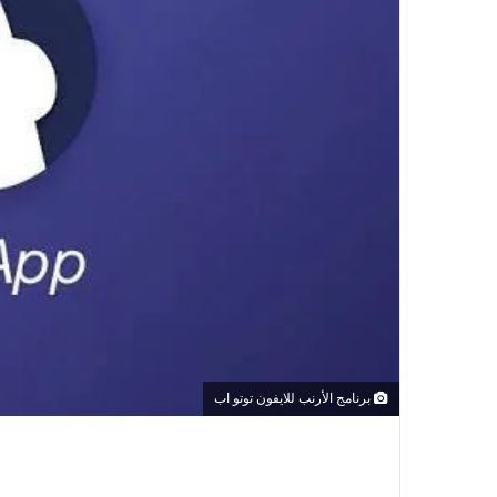
برنامج الأرنب للايفون توتو اب