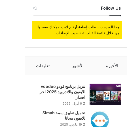
Follow Us
هذا الويدجت يتطلب إضافة أرقام لايت، يمكنك تنصيبها
من خلال قائمة القالب > تنصيب الإضافات.
الأخيرة
الأشهر
تعليقات
تنزيل برنامج فودو voodoo
للايفون وللاندرويد 2025 اخر
اصدار
6 أبريل، 2025
تحميل تطبيق سمة Simah
للايفون مجانا
19 مارس، 2025