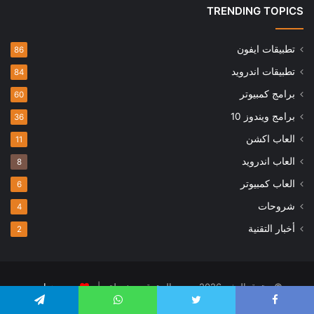
TRENDING TOPICS
تطبيقات ايفون
86
تطبيقات اندرويد
84
برامج كمبيوتر
60
برامج ويندوز 10
36
العاب اكشن
11
العاب اندرويد
8
العاب كمبيوتر
6
شروحات
4
أخبار التقنية
2
© حقوق النشر 2026، جميع الحقوق محفوظة |
متجر هواوي
الرئيسية
عن
فريق العمل
تطبيقات ايفون
العاب اطفال
Telegram
WhatsApp
Twitter
Faceboo