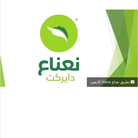
تطبيق نعناع Nana للايفون