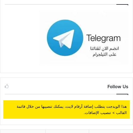
Follow Us
هذا الويدجت يتطلب إضافة أرقام لايت، يمكنك تنصيبها من خلال قائمة
القالب > تنصيب الإضافات.