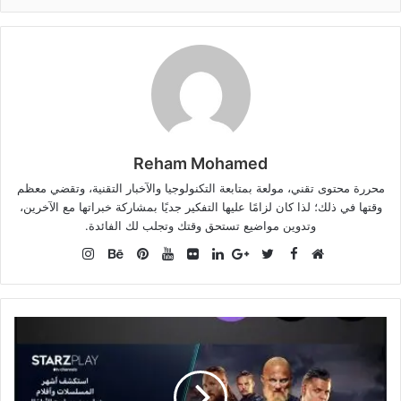
Reham Mohamed
محررة محتوى تقني، مولعة بمتابعة التكنولوجيا والآخبار التقنية، وتقضي معظم
وقتها في ذلك؛ لذا كان لزامًا عليها التفكير جديًا بمشاركة خبراتها مع الآخرين،
وتدوين مواضيع تستحق وقتك وتجلب لك الفائدة.
Instagram
Facebook
موقع
Twitter
Google+
صور
LinkedIn
YouTube
Pinterest
Behance
الويب
من
فليكر