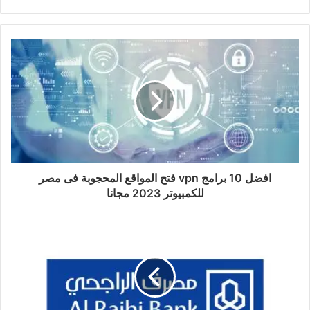
موقع
Twitter
Google+
صور
LinkedIn
YouTube
Pinterest
Behance
الويب
من
فليكر
افضل 10 برامج vpn فتح المواقع المحجوبة فى مصر
للكمبيوتر 2023 مجانا