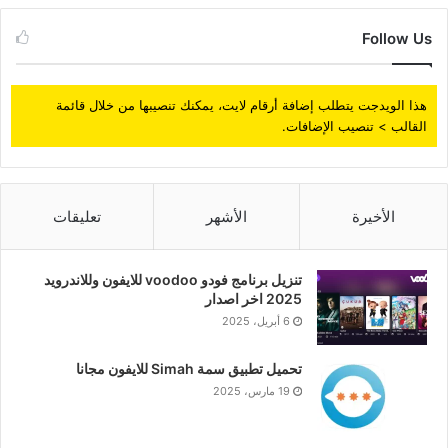
Follow Us
هذا الويدجت يتطلب إضافة أرقام لايت، يمكنك تنصيبها من خلال قائمة
القالب > تنصيب الإضافات.
الأخيرة
الأشهر
تعليقات
تنزيل برنامج فودو voodoo للايفون وللاندرويد
2025 اخر اصدار
6 أبريل، 2025
تحميل تطبيق سمة Simah للايفون مجانا
19 مارس، 2025