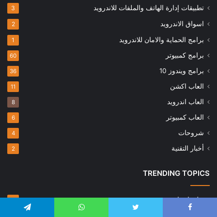
تطبيقات إدارة الهاتف والملفات للاندرويد
3
اسواق الاندرويد
2
برامج الحماية والامان للاندرويد
1
برامج كمبيوتر
60
برامج ويندوز 10
36
العاب اكشن
11
العاب اندرويد
8
العاب كمبيوتر
6
شروحات
4
أخبار التقنية
2
TRENDING TOPICS
تطبيقات ايفون
86
تطبيقات اندرويد
84
Telegram
WhatsApp
Twitter
Faceboo