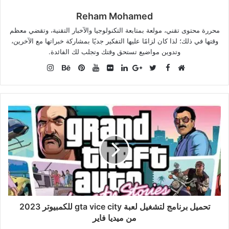
Reham Mohamed
محررة محتوى تقني، مولعة بمتابعة التكنولوجيا والآخبار التقنية، وتقضي معظم
وقتها في ذلك؛ لذا كان لزامًا عليها التفكير جديًا بمشاركة خبراتها مع الآخرين،
وتدوين مواضيع تستحق وقتك وتجلب لك الفائدة.
Instagram
Facebook
موقع
Twitter
Google+
صور
LinkedIn
YouTube
Pinterest
Behance
الويب
من
فليكر
تحميل برنامج لتشغيل لعبة gta vice city للكمبيوتر 2023
من ميديا فاير