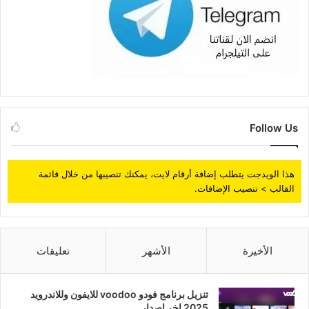
Follow Us
هذا الويدجت يتطلب إضافة أرقام لايت، يمكنك تنصيبها من خلال قائمة
القالب > تنصيب الإضافات.
الأخيرة
الأشهر
تعليقات
تنزيل برنامج فودو voodoo للايفون وللاندرويد
2025 اخر اصدار