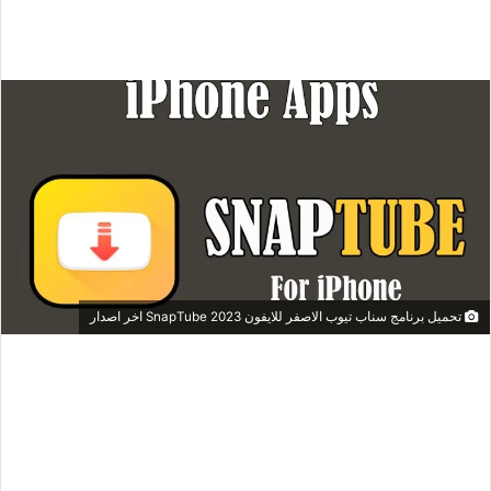
تحميل برنامج سناب تيوب الاصفر للايفون SnapTube 2023 اخر اصدار