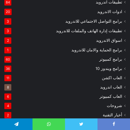
تطبيقات اندرويد
84
ادوات الاندرويد
20
برامج التواصل الاجتماعي للاندرويد
3
تطبيقات إدارة الهاتف والملفات للاندرويد
3
اسواق الاندرويد
2
برامج الحماية والامان للاندرويد
1
برامج كمبيوتر
60
برامج ويندوز 10
36
العاب اكشن
11
العاب اندرويد
8
العاب كمبيوتر
6
شروحات
4
أخبار التقنية
2
TRENDING TOPICS
Telegram
WhatsApp
Twitter
Faceboo