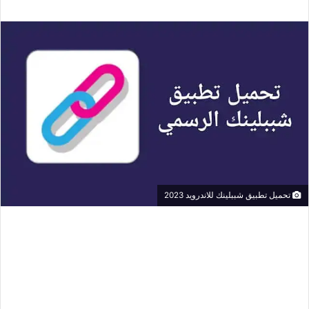
تحميل تطبيق شببلينك للاندرويد 2023