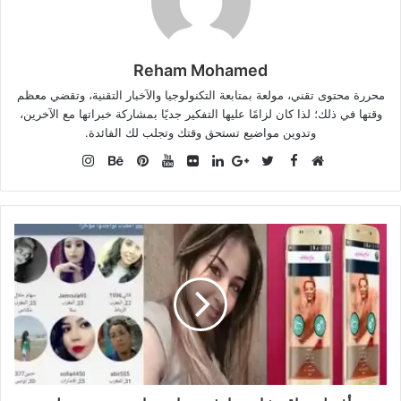
Reham Mohamed
محررة محتوى تقني، مولعة بمتابعة التكنولوجيا والآخبار التقنية، وتقضي معظم
وقتها في ذلك؛ لذا كان لزامًا عليها التفكير جديًا بمشاركة خبراتها مع الآخرين،
وتدوين مواضيع تستحق وقتك وتجلب لك الفائدة.
Instagram
Facebook
موقع
Twitter
Google+
صور
LinkedIn
YouTube
Pinterest
Behance
الويب
من
فليكر