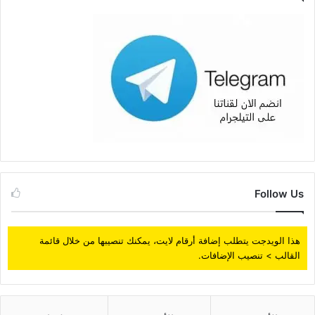
Follow Us
هذا الويدجت يتطلب إضافة أرقام لايت، يمكنك تنصيبها من خلال قائمة
القالب > تنصيب الإضافات.