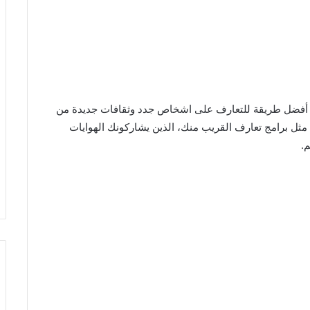
ت برامج التعارف المجانية online chat، هي أفضل طريقة للتعارف على اشخاص جدد وثقافات جديدة من
مثل برامج تعارف القريب منك، الذين يشاركونك الهوايات
م.