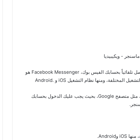
من أشهر أفضل برامج التواصل بصورة الفيديو، وهو متصل تلقائياً بحسابك الفيس بوك، Facebook Messenger هو
ختلفة، ومنها نظام التشغيل iOS و .Android
كما يمكنك أيضاً استخدام التطبيق من خلال أي متصفح، مثل متصفح Google، بحيث يجب عليك الدخول بحسابك
نجر.
Android.