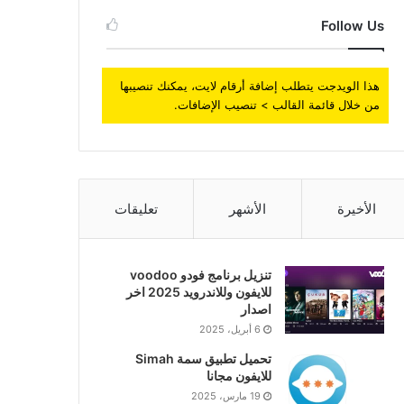
Follow Us
هذا الويدجت يتطلب إضافة أرقام لايت، يمكنك تنصيبها
من خلال قائمة القالب > تنصيب الإضافات.
الأخيرة
الأشهر
تعليقات
تنزيل برنامج فودو voodoo
للايفون وللاندرويد 2025 اخر
اصدار
6 أبريل، 2025
تحميل تطبيق سمة Simah
للايفون مجانا
19 مارس، 2025