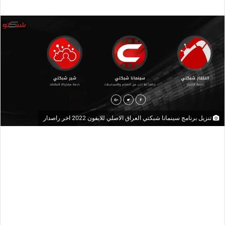
تنزيل برنامج سينمانا شبكتي العراق الاصلي للايفون 2022 اخر راصدار