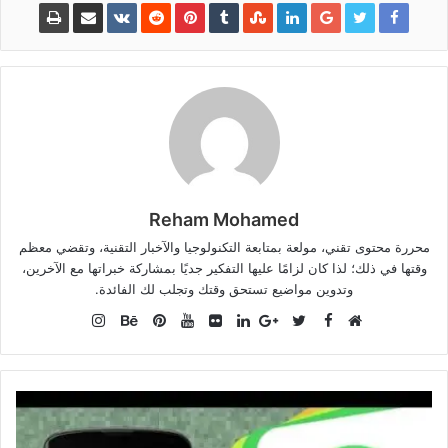
Reham Mohamed
محررة محتوى تقني، مولعة بمتابعة التكنولوجيا والآخبار التقنية، وتقضي معظم
وقتها في ذلك؛ لذا كان لزامًا عليها التفكير جديًا بمشاركة خبراتها مع الآخرين،
وتدوين مواضيع تستحق وقتك وتجلب لك الفائدة.
Instagram
Facebook
موقع
Twitter
Google+
صور
LinkedIn
YouTube
Pinterest
Behance
الويب
من
فليكر