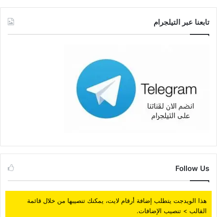
تابعنا عبر التيلجرام
Follow Us
هذا الويدجت يتطلب إضافة أرقام لايت، يمكنك تنصيبها من خلال قائمة
القالب > تنصيب الإضافات.