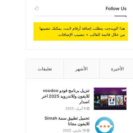
Follow Us
هذا الويدجت يتطلب إضافة أرقام لايت، يمكنك تنصيبها
من خلال قائمة القالب > تنصيب الإضافات.
الأخيرة
الأشهر
تعليقات
تنزيل برنامج فودو voodoo
للايفون وللاندرويد 2025 اخر
اصدار
6 أبريل، 2025
تحميل تطبيق سمة Simah
للايفون مجانا
19 مارس، 2025