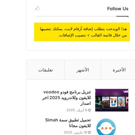
Follow Us
هذا الويدجت يتطلب إضافة أرقام لايت، يمكنك تنصيبها
من خلال قائمة القالب > تنصيب الإضافات.
الأخيرة
الأشهر
تعليقات
تنزيل برنامج فودو voodoo
للايفون وللاندرويد 2025 اخر
اصدار
6 أبريل، 2025
تحميل تطبيق سمة Simah
للايفون مجانا
19 مارس، 2025