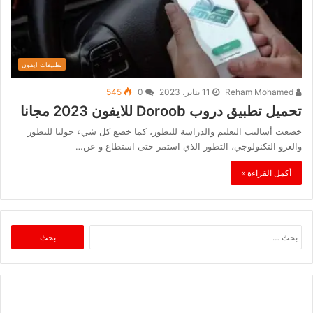
تطبيقات ايفون
Reham Mohamed
11 يناير، 2023
0
545
تحميل تطبيق دروب Doroob للايفون 2023 مجانا
خضعت أساليب التعليم والدراسة للتطور، كما خضع كل شيء حولنا للتطور
والغزو التكنولوجي، التطور الذي استمر حتى استطاع و عن…
أكمل القراءة »
البحث
عن: