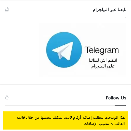
تابعنا عبر التيلجرام
Follow Us
هذا الويدجت يتطلب إضافة أرقام لايت، يمكنك تنصيبها من خلال قائمة
القالب > تنصيب الإضافات.