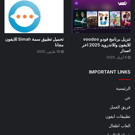
تنزيل برنامج فودو voodoo
تحميل تطبيق سمة Simah للايفون
للايفون وللاندرويد 2025 اخر
مجانا
اصدار
19 مارس، 2025
6 أبريل، 2025
IMPORTANT LINKS
الرئيسية
عن
فريق العمل
تطبيقات ايفون
العاب اطفال
شراء القالب!