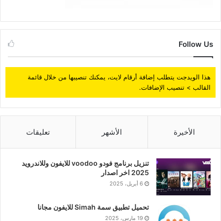
Follow Us
هذا الويدجت يتطلب إضافة أرقام لايت، يمكنك تنصيبها من خلال قائمة
القالب > تنصيب الإضافات.
الأخيرة
الأشهر
تعليقات
تنزيل برنامج فودو voodoo للايفون وللاندرويد
2025 اخر اصدار
6 أبريل، 2025
تحميل تطبيق سمة Simah للايفون مجانا
19 مارس، 2025