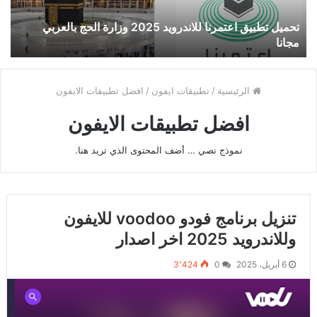
وزارة
الحج
تحميل تطبيق اعتمرنا للاندرويد 2025 وزارة الحج بالعربي
بالعربي
مجانا
مجانا
الرئيسية
/
تطبيقات ايفون
/
افضل تطبيقات الايفون
افضل تطبيقات الايفون
نموذج نصي … أضف المحتوى الذي تريد هنا.
تنزيل برنامج فودو voodoo للايفون
وللاندرويد 2025 اخر اصدار
6 أبريل، 2025
0
3٬424