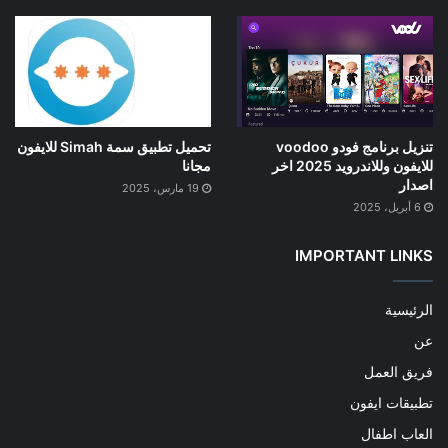
تنزيل برنامج فودو voodoo
تحميل تطبيق سمة Simah للايفون
للايفون وللاندرويد 2025 اخر
مجانا
اصدار
19 مارس، 2025
6 أبريل، 2025
IMPORTANT LINKS
الرئيسية
عن
فريق العمل
تطبيقات ايفون
العاب اطفال