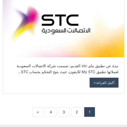
نبذة عن تطبيق ماي stc القديم: صممت شركة الاتصالات السعودية
لعملائها تطبيق My STC للايفون، حيث يتيح التحكم بحساب STC…
أكمل القراءة »
»
4
3
2
1